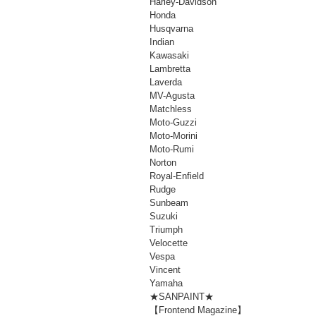
Harley-Davidson
Honda
Husqvarna
Indian
Kawasaki
Lambretta
Laverda
MV-Agusta
Matchless
Moto-Guzzi
Moto-Morini
Moto-Rumi
Norton
Royal-Enfield
Rudge
Sunbeam
Suzuki
Triumph
Velocette
Vespa
Vincent
Yamaha
★SANPAINT★
【Frontend Magazine】