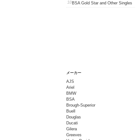
BSA Gold Star and Other Singles
メーカー
AJS
Ariel
BMW
BSA
Brough-Superior
Buell
Douglas
Ducati
Gilera
Greeves