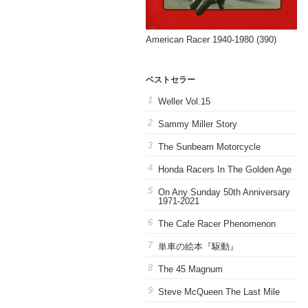
American Racer 1940-1980 (390)
ベストセラー
Weller Vol.15
Sammy Miller Story
The Sunbeam Motorcycle
Honda Racers In The Golden Age
On Any Sunday 50th Anniversary
1971-2021
The Cafe Racer Phenomenon
単車の絵本『駆動』
The 45 Magnum
Steve McQueen The Last Mile