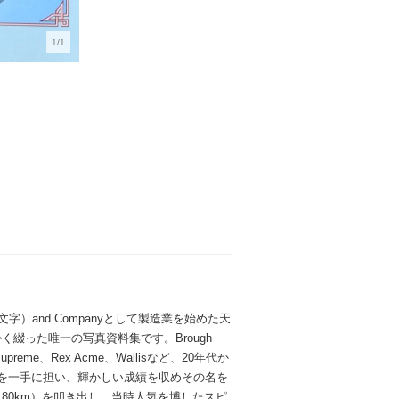
1/1
dの頭文字）and Companyとして製造業を始めた天
綴った唯一の写真資料集です。Brough
、OK Supreme、Rex Acme、Wallisなど、20年代か
臓部を一手に担い、輝かしい成績を収めその名を
180km）を叩き出し、当時人気を博したスピ