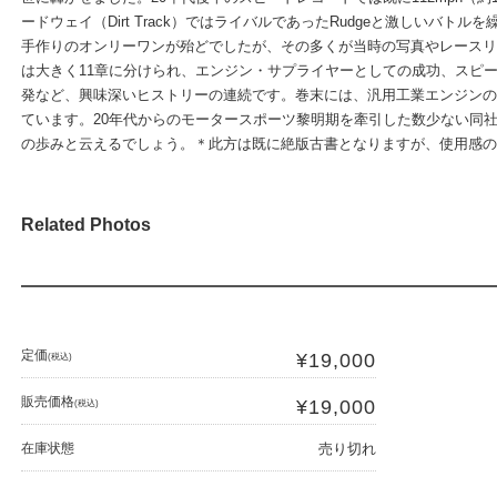
ードウェイ（Dirt Track）ではライバルであったRudgeと激しいバ
手作りのオンリーワンが殆どでしたが、その多くが当時の写真やレースリ
は大きく11章に分けられ、エンジン・サプライヤーとしての成功、スピ
発など、興味深いヒストリーの連続です。巻末には、汎用工業エンジンの
ています。20年代からのモータースポーツ黎明期を牽引した数少ない同
の歩みと云えるでしょう。＊此方は既に絶版古書となりますが、使用感の
Related Photos
定価
¥19,000
(税込)
販売価格
¥19,000
(税込)
在庫状態
売り切れ