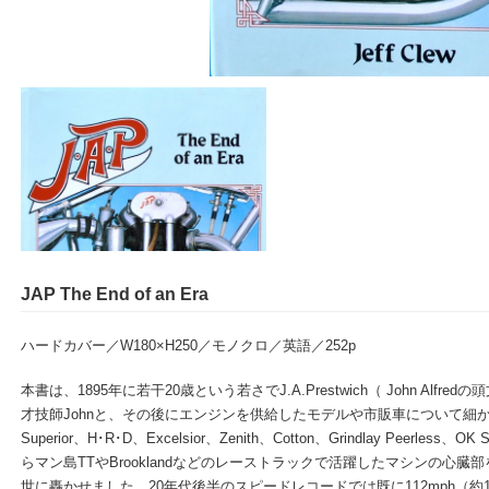
JAP The End of an Era
ハードカバー／W180×H250／モノクロ／英語／252p
本書は、1895年に若干20歳という若さでJ.A.Prestwich（ John Alfre
才技師Johnと、その後にエンジンを供給したモデルや市販車について細かく
Superior、H･R･D、Excelsior、Zenith、Cotton、Grindlay Peerless
らマン島TTやBrooklandなどのレーストラックで活躍したマシンの心
世に轟かせました。20年代後半のスピードレコードでは既に112mph（約