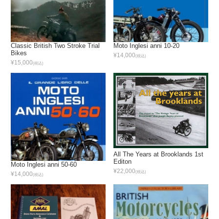
Classic British Two Stroke Trial
Moto Inglesi anni 10-20
Bikes
¥14,000
(税込)
¥15,000
(税込)
All The Years at Brooklands 1st
Editon
Moto Inglesi anni 50-60
¥22,000
(税込)
¥14,000
(税込)