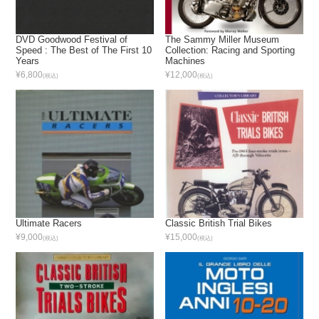
DVD Goodwood Festival of
The Sammy Miller Museum
Speed : The Best of The First 10
Collection: Racing and Sporting
Years
Machines
¥6,800
¥12,000
(税込)
(税込)
Ultimate Racers
Classic British Trial Bikes
¥9,000
¥15,000
(税込)
(税込)