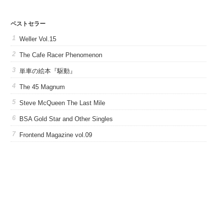
ベストセラー
Weller Vol.15
The Cafe Racer Phenomenon
単車の絵本『駆動』
The 45 Magnum
Steve McQueen The Last Mile
BSA Gold Star and Other Singles
Frontend Magazine vol.09