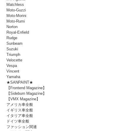
Matchless
Moto-Guzzi
Moto-Morini
Moto-Rumi
Norton
Royal-Enfield
Rudge
Sunbeam
Suzuki
Triumph
Velocette
Vespa
Vincent
Yamaha
★SANPAINT★
【Frontend Magazine】
【Sideburn Magazine】
【VMX Magazine】
アメリカ車全般
イギリス車全般
イタリア車全般
ドイツ車全般
ファッション関連