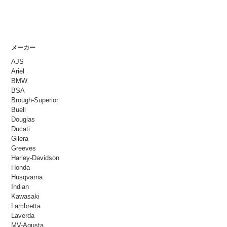
メーカー
AJS
Ariel
BMW
BSA
Brough-Superior
Buell
Douglas
Ducati
Gilera
Greeves
Harley-Davidson
Honda
Husqvarna
Indian
Kawasaki
Lambretta
Laverda
MV-Agusta