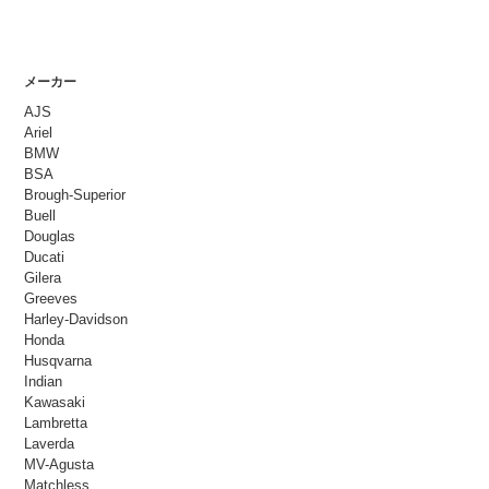
メーカー
AJS
Ariel
BMW
BSA
Brough-Superior
Buell
Douglas
Ducati
Gilera
Greeves
Harley-Davidson
Honda
Husqvarna
Indian
Kawasaki
Lambretta
Laverda
MV-Agusta
Matchless