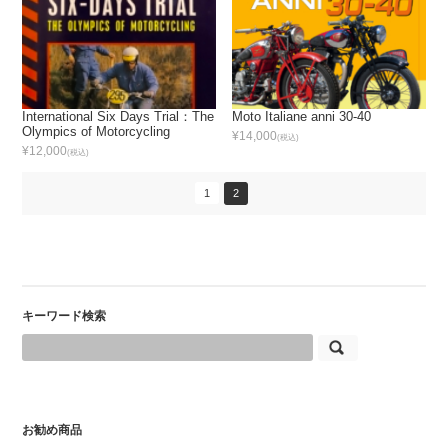
International Six Days Trial：The
Moto Italiane anni 30-40
Olympics of Motorcycling
¥14,000
(税込)
¥12,000
(税込)
1
2
キーワード検索
お勧め商品