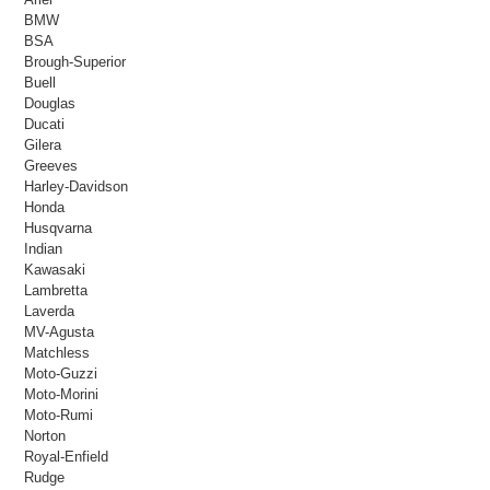
BMW
BSA
Brough-Superior
Buell
Douglas
Ducati
Gilera
Greeves
Harley-Davidson
Honda
Husqvarna
Indian
Kawasaki
Lambretta
Laverda
MV-Agusta
Matchless
Moto-Guzzi
Moto-Morini
Moto-Rumi
Norton
Royal-Enfield
Rudge