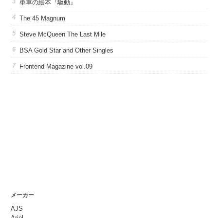
単車の絵本『駆動』
The 45 Magnum
Steve McQueen The Last Mile
BSA Gold Star and Other Singles
Frontend Magazine vol.09
メーカー
AJS
Ariel