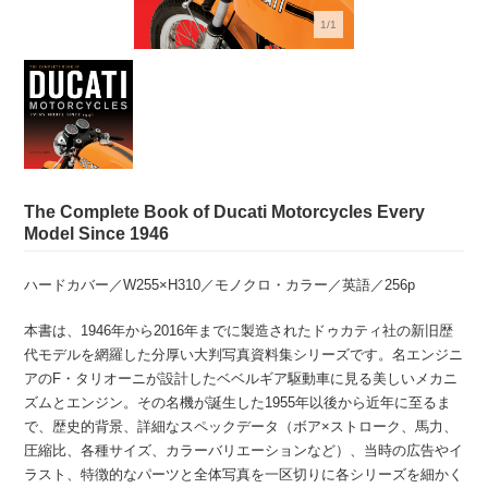
1/1
The Complete Book of Ducati Motorcycles Every
Model Since 1946
ハードカバー／W255×H310／モノクロ・カラー／英語／256p
本書は、1946年から2016年までに製造されたドゥカティ社の新旧歴
代モデルを網羅した分厚い大判写真資料集シリーズです。名エンジニ
アのF・タリオーニが設計したベベルギア駆動車に見る美しいメカニ
ズムとエンジン。その名機が誕生した1955年以後から近年に至るま
で、歴史的背景、詳細なスペックデータ（ボア×ストローク、馬力、
圧縮比、各種サイズ、カラーバリエーションなど）、当時の広告やイ
ラスト、特徴的なパーツと全体写真を一区切りに各シリーズを細かく