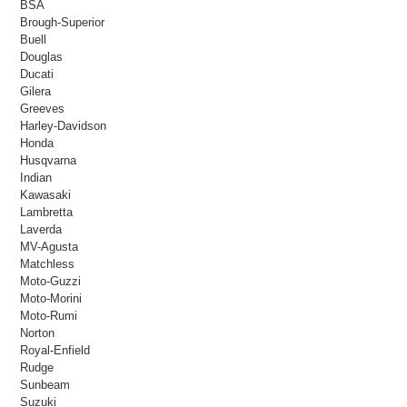
BSA
Brough-Superior
Buell
Douglas
Ducati
Gilera
Greeves
Harley-Davidson
Honda
Husqvarna
Indian
Kawasaki
Lambretta
Laverda
MV-Agusta
Matchless
Moto-Guzzi
Moto-Morini
Moto-Rumi
Norton
Royal-Enfield
Rudge
Sunbeam
Suzuki