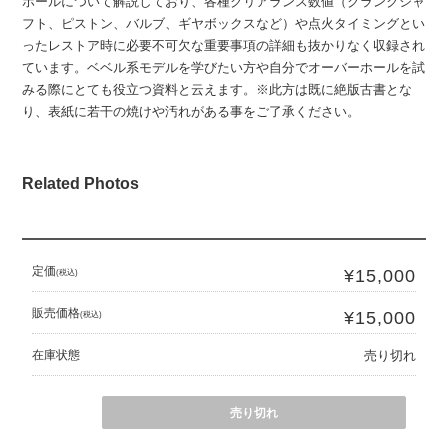
ホールについて解説しており、各種クリアランス数値（クランクシャ
フト、ピストン、バルブ、ギヤボックスなど）や点火タイミングとい
ったレストア時に必要不可欠な重要事項の詳細も抜かりなく収録され
ています。ベベル系モデルを学びたい方や自分でオーバーホールを試
みる際にとても役立つ資料と云えます。※此方は既に絶版古書とな
り、表紙に若干の焼けや汚れがある事をご了承ください。
Related Photos
定価
¥15,000
(税込)
販売価格
¥15,000
(税込)
在庫状態
売り切れ
売り切れ