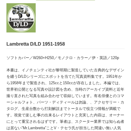
Lambretta D/LD 1951-1958
ソフトカバー／W260×H250／モノクロ・カラー／伊・英語／120p
本書は、イノチェンティ社が黎明期に製造していた古典的なデザイン
を纏うD/LDシリーズにスポットを当てた写真資料集です。1951年か
ら1958年まで製造され、125ccと150ccが存在しました。本編では、
世界初公開となる写真や設計図を含め、当時のアーカイブ資料と近年
撮り直された写真を組み合わせて収録しています。有名俳優とのコマ
ーシャルフォト、パーツ・ディティールは勿論、、アクセサリー・カ
タログ、生産台数から打刻解説までトータルで役立つ情報が満載で
す。視覚で楽しむ事の出来るレイアウトと充実した内容は、オーナー
にとって重宝されるはずです。筆者は、スクーター業界では知らぬ者
は居ない”Mr.Lambretta”ことV・テセラ氏が担当した間違い無い人気