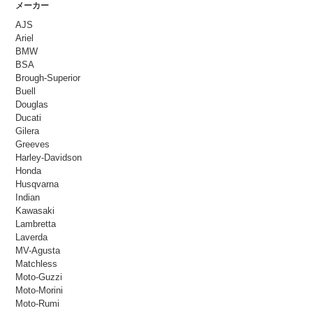
メーカー
AJS
Ariel
BMW
BSA
Brough-Superior
Buell
Douglas
Ducati
Gilera
Greeves
Harley-Davidson
Honda
Husqvarna
Indian
Kawasaki
Lambretta
Laverda
MV-Agusta
Matchless
Moto-Guzzi
Moto-Morini
Moto-Rumi