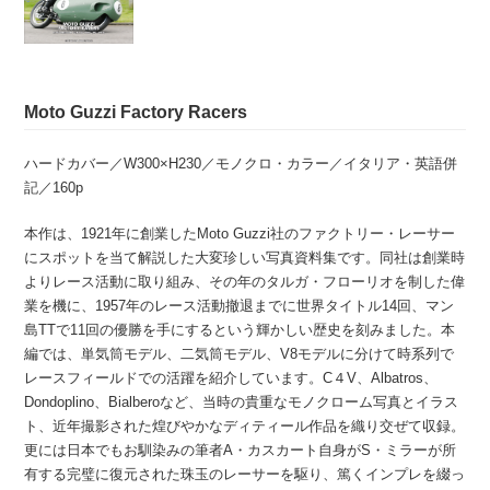
Moto Guzzi Factory Racers
ハードカバー／W300×H230／モノクロ・カラー／イタリア・英語併
記／160p
本作は、1921年に創業したMoto Guzzi社のファクトリー・レーサー
にスポットを当て解説した大変珍しい写真資料集です。同社は創業時
よりレース活動に取り組み、その年のタルガ・フローリオを制した偉
業を機に、1957年のレース活動撤退までに世界タイトル14回、マン
島TTで11回の優勝を手にするという輝かしい歴史を刻みました。本
編では、単気筒モデル、二気筒モデル、V8モデルに分けて時系列で
レースフィールドでの活躍を紹介しています。C４V、Albatros、
Dondoplino、Bialberoなど、当時の貴重なモノクローム写真とイラス
ト、近年撮影された煌びやかなディティール作品を織り交ぜて収録。
更には日本でもお馴染みの筆者A・カスカート自身がS・ミラーが所
有する完璧に復元された珠玉のレーサーを駆り、篤くインプレを綴っ