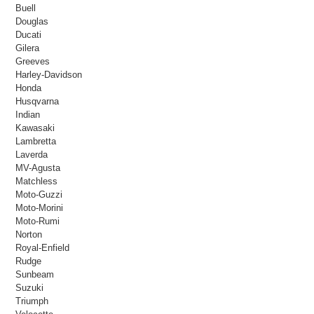
Buell
Douglas
Ducati
Gilera
Greeves
Harley-Davidson
Honda
Husqvarna
Indian
Kawasaki
Lambretta
Laverda
MV-Agusta
Matchless
Moto-Guzzi
Moto-Morini
Moto-Rumi
Norton
Royal-Enfield
Rudge
Sunbeam
Suzuki
Triumph