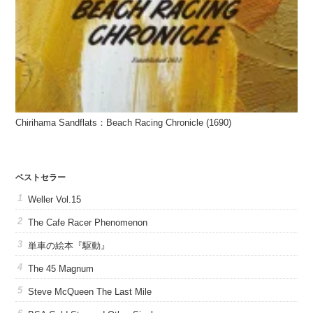
Chirihama Sandflats：Beach Racing Chronicle (1690)
ベストセラー
Weller Vol.15
The Cafe Racer Phenomenon
単車の絵本『駆動』
The 45 Magnum
Steve McQueen The Last Mile