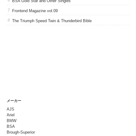
BSA Gold Star and Other Singles
Frontend Magazine vol.09
The Triumph Speed Twin & Thunderbird Bible
メーカー
AJS
Ariel
BMW
BSA
Brough-Superior