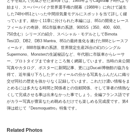
と手を組んで完成させた第4弾では、1985年よりCagiva傘下時代より
始まり、スーパーバイク世界選手権の開幕（1988年）に向けて誕生
した748や851といった中間排気量モデルにスポットを当て詳しく綴
っています。細かく11章に分けられた本編には、851の開発とレース
フィールドの奇跡、851市販車の系譜、900SS（350、400、600、
750含む）シリーズの紹介、スペシャル・モデルとしてBimota
Tesi1D、DB2、DB3 Mantra、851の最終進化を遂げた888とレースフ
ィールド、888市販車の系譜、世界限定生産26台の幻のシングル
Supermono、Monsterの生誕秘話など、年代順に市販車からレーサ
ー、プロトタイプまで余すところ無く網羅しています。当時の未公開
写真やカタログ、ポスターに新聞記事、更にはDucati博物館の協力を
得て、近年撮り下ろしたディティールの分かる写真をふんだんに織り
交ぜ同社の歴史を抜かりなく記録しています。これだけ濃い情報をま
とめるには多大なる時間と関係者との信頼関係、そして筆者の情熱な
くして完成させる事は出来なかった事でしょう。全編フランス語です
がカラー写真が豊富なため眺めるだけでも楽しめる完成度です。第4
弾は総じて『Desmoquattro』特集です。
Related Photos