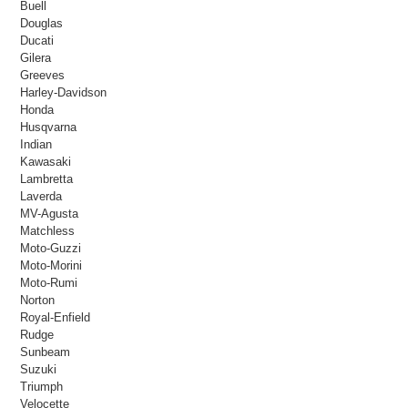
Buell
Douglas
Ducati
Gilera
Greeves
Harley-Davidson
Honda
Husqvarna
Indian
Kawasaki
Lambretta
Laverda
MV-Agusta
Matchless
Moto-Guzzi
Moto-Morini
Moto-Rumi
Norton
Royal-Enfield
Rudge
Sunbeam
Suzuki
Triumph
Velocette