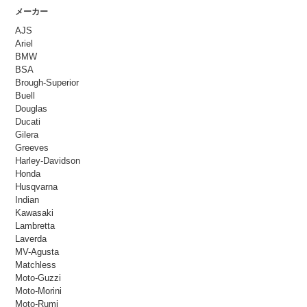
メーカー
AJS
Ariel
BMW
BSA
Brough-Superior
Buell
Douglas
Ducati
Gilera
Greeves
Harley-Davidson
Honda
Husqvarna
Indian
Kawasaki
Lambretta
Laverda
MV-Agusta
Matchless
Moto-Guzzi
Moto-Morini
Moto-Rumi