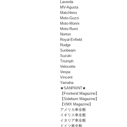
Laverda
MV-Agusta
Matchless
Moto-Guzzi
Moto-Morini
Moto-Rumi
Norton
Royal-Enfield
Rudge
Sunbeam
Suzuki
Triumph
Velocette
Vespa
Vincent
Yamaha
★SANPAINT★
【Frontend Magazine】
【Sideburn Magazine】
【VMX Magazine】
アメリカ車全般
イギリス車全般
イタリア車全般
ドイツ車全般