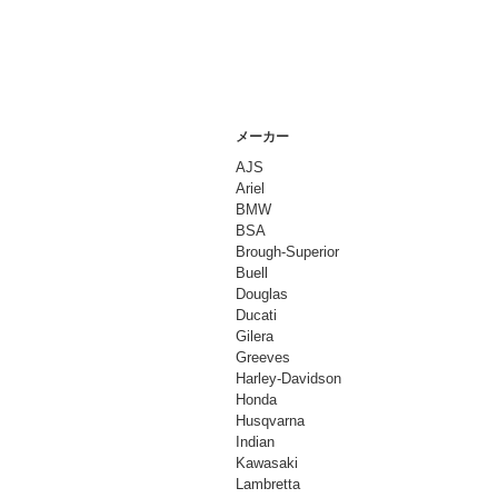
メーカー
AJS
Ariel
BMW
BSA
Brough-Superior
Buell
Douglas
Ducati
Gilera
Greeves
Harley-Davidson
Honda
Husqvarna
Indian
Kawasaki
Lambretta