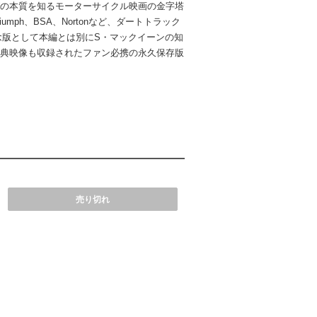
の本質を知るモーターサイクル映画の金字塔
mph、BSA、Nortonなど、ダートトラック
念版として本編とは別にS・マックイーンの知
典映像も収録されたファン必携の永久保存版
売り切れ