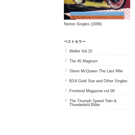
Norton Singles (1699)
ベストセラー
Weller Vol.15
The 45 Magnum
Steve McQueen The Last Mile
BSA Gold Star and Other Singles
Frontend Magazine vol.09
The Triumph Speed Twin &
Thunderbird Bible