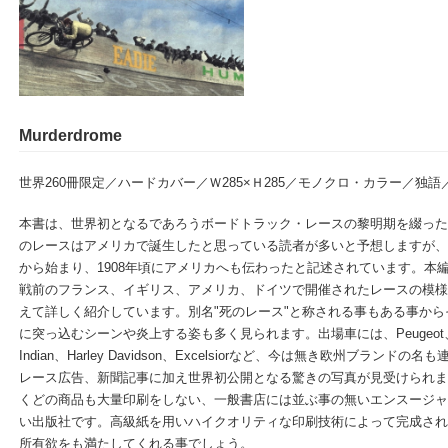
Murderdrome
世界260冊限定／ハードカバー／Ｗ285×Ｈ285／モノクロ・カラー／独語／
本書は、世界初となるであろうボードトラック・レースの黎明期を綴った
のレースはアメリカで誕生したと思っている読者が多いと予想しますが、実
から始まり、1908年頃にアメリカへも伝わったと記述されています。本
戦前のフランス、イギリス、アメリカ、ドイツで開催されたレースの模様
えて詳しく紹介しています。別名"死のレース"と称される事もある事か
に突っ込むシーンや炎上する姿も多く見られます。出場車には、Peugeot、Anza
Indian、Harley Davidson、Excelsiorなど、今は無き欧州ブラ
レース広告、新聞記事に加え世界初公開となる驚きの写真が見受けられま
くどの商品も大量印刷をしない、一般書店には並ぶ事の無いエンスージャ
い出版社です。高級紙を用いハイクオリティな印刷技術によって完成され
所有欲をも満たしてくれる事でしょう。