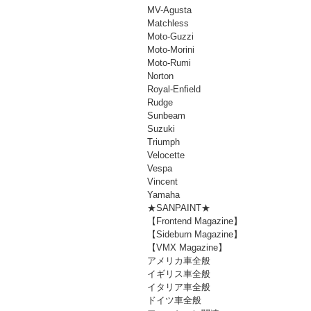
MV-Agusta
Matchless
Moto-Guzzi
Moto-Morini
Moto-Rumi
Norton
Royal-Enfield
Rudge
Sunbeam
Suzuki
Triumph
Velocette
Vespa
Vincent
Yamaha
★SANPAINT★
【Frontend Magazine】
【Sideburn Magazine】
【VMX Magazine】
アメリカ車全般
イギリス車全般
イタリア車全般
ドイツ車全般