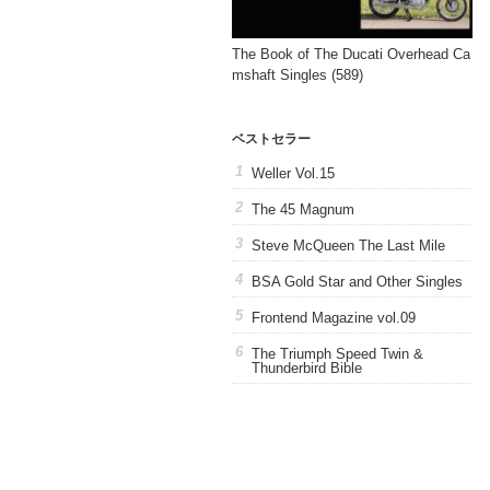
The Book of The Ducati Overhead Ca
mshaft Singles (589)
ベストセラー
Weller Vol.15
The 45 Magnum
Steve McQueen The Last Mile
BSA Gold Star and Other Singles
Frontend Magazine vol.09
The Triumph Speed Twin &
Thunderbird Bible