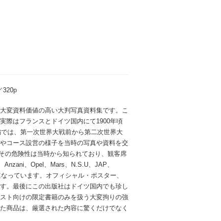
320p
大変資料価値の高い大判写真資料集です。こ
際はフランスとドイツ国内にて1900年頃
編では、第一次世界大戦前から第二次世界大
やコース設営の様子を当時の写真や資料を交
らその危険性は当時から知られており、観客席
ni、Opel、Mars、N.S.U、JAP、
ンドの名も連なっています。オフィシャル・ポスター、
す。最後にこの出版社はドイツ国内でも珍し
スト向けの限定書籍のみを扱う大変拘りの強
た商品は、厳選された内容に驚くだけでなく