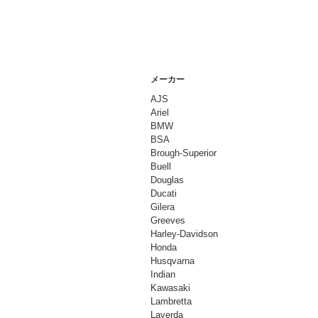
メーカー
AJS
Ariel
BMW
BSA
Brough-Superior
Buell
Douglas
Ducati
Gilera
Greeves
Harley-Davidson
Honda
Husqvarna
Indian
Kawasaki
Lambretta
Laverda