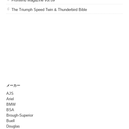
Frontend Magazine vol.09
The Triumph Speed Twin & Thunderbird Bible
メーカー
AJS
Ariel
BMW
BSA
Brough-Superior
Buell
Douglas