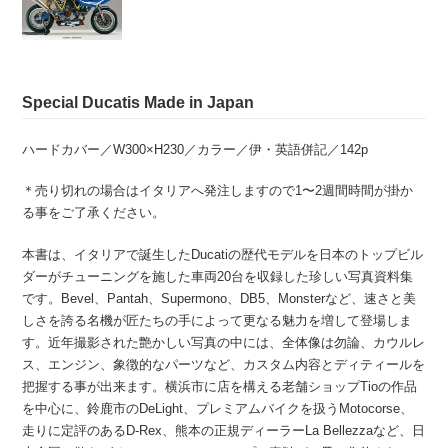
Special Ducatis Made in Japan
ハードカバー／W300×H230／カラー／伊・英語併記／142p
＊売り切れの場合はイタリアへ発注しますので1〜2週間時間が掛か
る事をご了承ください。
本書は、イタリアで誕生したDucatiの歴代モデルを日本のトップビル
ダーがチューニングを施した車両20台を収録した珍しい写真資料集
です。Bevel、Pantah、Supermono、DB5、Monsterなど、速さと美
しさを誇る名機が匠たちの手によって更なる魅力を増して登場しま
す。近年撮影された艶かしい写真の中には、全体像は勿論、カウルレ
ス、エンジン、象徴的なパーツなど、カスタム内容とディティールを
把握する事が出来ます。横浜市に店を構える老舗ショップTioの作品
を中心に、鈴鹿市のDeLight、プレミアムバイクを扱うMotocorse、
走りに定評のあるD-Rex、熊本の正規ディーラーLa Bellezzaなど、日