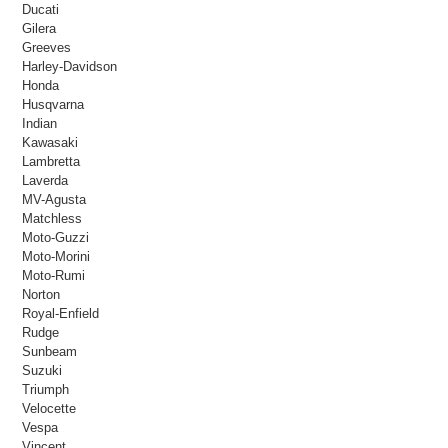
Ducati
Gilera
Greeves
Harley-Davidson
Honda
Husqvarna
Indian
Kawasaki
Lambretta
Laverda
MV-Agusta
Matchless
Moto-Guzzi
Moto-Morini
Moto-Rumi
Norton
Royal-Enfield
Rudge
Sunbeam
Suzuki
Triumph
Velocette
Vespa
Vincent