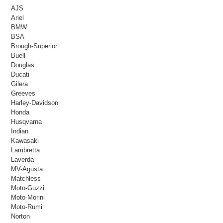
AJS
Ariel
BMW
BSA
Brough-Superior
Buell
Douglas
Ducati
Gilera
Greeves
Harley-Davidson
Honda
Husqvarna
Indian
Kawasaki
Lambretta
Laverda
MV-Agusta
Matchless
Moto-Guzzi
Moto-Morini
Moto-Rumi
Norton