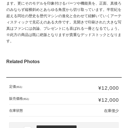
ます。更にそのモデルを印象付けるパーツや機能美を、正面、真後ろ
のみならず縦横斜めとあらゆる角度から切り取っています。半世紀を
超える同社の歴史を歴代マシンの進化と合わせて紐解いていくアーテ
ィスティックで見応えのある大作です。見開きで印刷された大きな写
真はファンには勿論、プレゼントにも喜ばれる一冊となるでしょう。
※此方の商品は既に絶版となりますが貴重なデッドストックとなりま
す。
Related Photos
定価
¥12,000
(税込)
販売価格
¥12,000
(税込)
在庫状態
在庫僅少