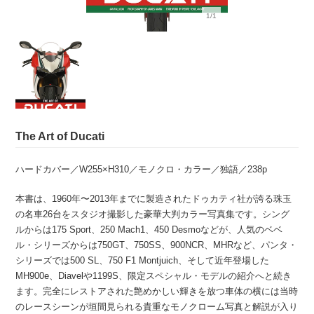
1/1
The Art of Ducati
ハードカバー／W255×H310／モノクロ・カラー／独語／238p
本書は、1960年〜2013年までに製造されたドゥカティ社が誇る珠玉
の名車26台をスタジオ撮影した豪華大判カラー写真集です。シング
ルからは175 Sport、250 Mach1、450 Desmoなどが、人気のベベ
ル・シリーズからは750GT、750SS、900NCR、MHRなど、パンタ・
シリーズでは500 SL、750 F1 Montjuich、そして近年登場した
MH900e、Diavelや1199S、限定スペシャル・モデルの紹介へと続き
ます。完全にレストアされた艶めかしい輝きを放つ車体の横には当時
のレースシーンが垣間見られる貴重なモノクローム写真と解説が入り