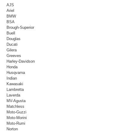
AJS
Ariel
BMW
BSA
Brough-Superior
Buell
Douglas
Ducati
Gilera
Greeves
Harley-Davidson
Honda
Husqvarna
Indian
Kawasaki
Lambretta
Laverda
MV-Agusta
Matchless
Moto-Guzzi
Moto-Morini
Moto-Rumi
Norton