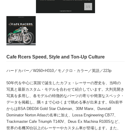
1/1
Cafe Rcers Speed, Style and Ton-Up Culture
ハードカバー／W260×H310／モノクロ・カラー／英語／223p
50年代を中心に英国で誕生したカフェ・レーサーの歴史を、当時の
写真と最新カスタム・モデルを合わせて紹介しています。大判見開き
写真を多用し、各モデルの特徴的なパーツの寄りや簡潔なスペック・
データを掲載し、隅々まで心ゆくまで眺める事が出来ます。60s前半
からはBSA DBD34 Gold Star Clubman、30M Manx、Dunstall
Dominator Norton Atlasの名車に加え、Lossa Engineering CB77、
Trackmaster Cafe Triumph T140V、Deus Ex Machina R100Sなど、
世界の名機30台以上のレーサーやカスタム車が登場します。また、