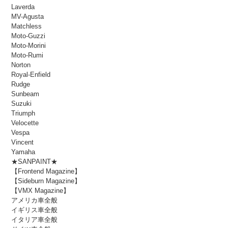
Laverda
MV-Agusta
Matchless
Moto-Guzzi
Moto-Morini
Moto-Rumi
Norton
Royal-Enfield
Rudge
Sunbeam
Suzuki
Triumph
Velocette
Vespa
Vincent
Yamaha
★SANPAINT★
【Frontend Magazine】
【Sideburn Magazine】
【VMX Magazine】
アメリカ車全般
イギリス車全般
イタリア車全般