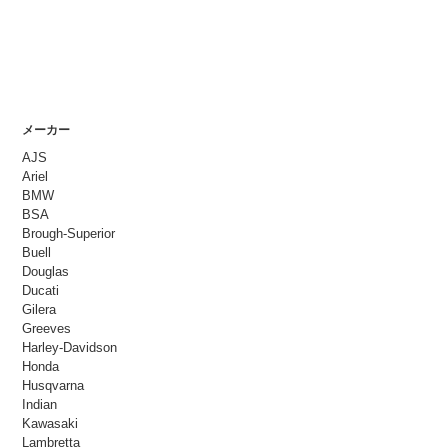
メーカー
AJS
Ariel
BMW
BSA
Brough-Superior
Buell
Douglas
Ducati
Gilera
Greeves
Harley-Davidson
Honda
Husqvarna
Indian
Kawasaki
Lambretta