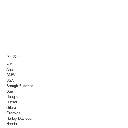
メーカー
AJS
Ariel
BMW
BSA
Brough-Superior
Buell
Douglas
Ducati
Gilera
Greeves
Harley-Davidson
Honda