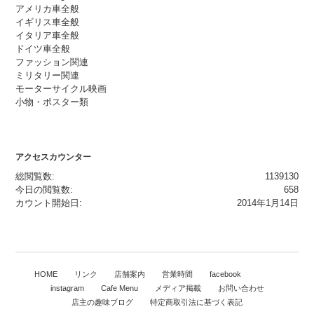
アメリカ車全般
イギリス車全般
イタリア車全般
ドイツ車全般
ファッション関連
ミリタリー関連
モーターサイクル映画
小物・ポスター類
アクセスカウンター
総閲覧数:
1139130
今日の閲覧数:
658
カウント開始日:
2014年1月14日
HOME
リンク
店舗案内
営業時間
facebook
（更新中）
instagram
Cafe Menu
メディア掲載
お問い合わせ
店主の趣味ブログ
特定商取引法に基づく表記