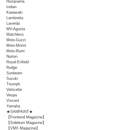
Husqvarna
Indian
Kawasaki
Lambretta
Laverda
MV-Agusta
Matchless
Moto-Guzzi
Moto-Morini
Moto-Rumi
Norton
Royal-Enfield
Rudge
Sunbeam
Suzuki
Triumph
Velocette
Vespa
Vincent
Yamaha
★SANPAINT★
【Frontend Magazine】
【Sideburn Magazine】
【VMX Magazine】