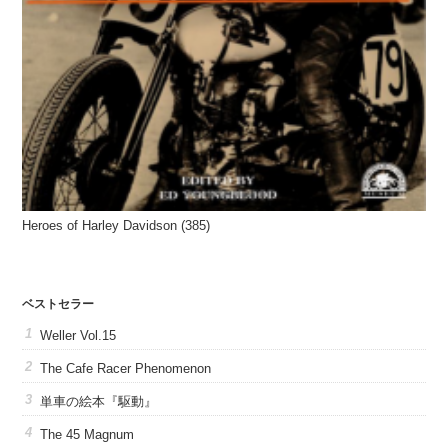
Heroes of Harley Davidson (385)
ベストセラー
Weller Vol.15
The Cafe Racer Phenomenon
単車の絵本『駆動』
The 45 Magnum