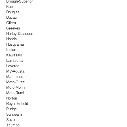
Brough-Superior
Buell
Douglas
Ducati
Gilera
Greeves
Harley-Davidson
Honda
Husqvarna
Indian
Kawasaki
Lambretta
Laverda
MV-Agusta
Matchless
Moto-Guzzi
Moto-Morini
Moto-Rumi
Norton
Royal-Enfield
Rudge
Sunbeam
Suzuki
Triumph