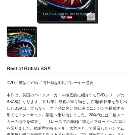
1/1
Best of British BSA
DVD／英語／70分／海外製品対応プレーヤー必要
本作は、英国のバイクメーカーを徹底的に紹介するDVDシリーズの
BSA編になります。1917年に最初の乗り物として3輪自転車を作り出
したBSAは、間もなくして当時に習い自転車にエンジンを搭載する
形でモーターサイクル製造へ乗り出しました。20年代には二輪メー
カーの地位を確立し、TTレースでの勝利に加えオフロードへの進出
を図りました。戦前型の各モデル、大衆車として普及したバンタム、
軍用折り畳み自転車も取り上げた様子は、正に博物館さながらです。